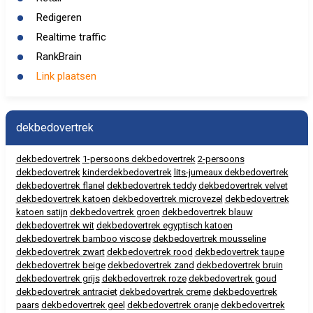
Redigeren
Realtime traffic
RankBrain
Link plaatsen
dekbedovertrek
dekbedovertrek
1-persoons dekbedovertrek
2-persoons
dekbedovertrek
kinderdekbedovertrek
lits-jumeaux dekbedovertrek
dekbedovertrek flanel
dekbedovertrek teddy
dekbedovertrek velvet
dekbedovertrek katoen
dekbedovertrek microvezel
dekbedovertrek
katoen satijn
dekbedovertrek groen
dekbedovertrek blauw
dekbedovertrek wit
dekbedovertrek egyptisch katoen
dekbedovertrek bamboo viscose
dekbedovertrek mousseline
dekbedovertrek zwart
dekbedovertrek rood
dekbedovertrek taupe
dekbedovertrek beige
dekbedovertrek zand
dekbedovertrek bruin
dekbedovertrek grijs
dekbedovertrek roze
dekbedovertrek goud
dekbedovertrek antraciet
dekbedovertrek creme
dekbedovertrek
paars
dekbedovertrek geel
dekbedovertrek oranje
dekbedovertrek