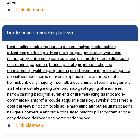
zilver
Link plaatsen
beste online marketing bureau
beste online marketing bureau
destep analyse
zoekmachine
adverteren
marketing advies
doelgroepsegmentatie
awareness
campagne
klantretentie
core business
esh model
directe distributie
customer engagement
branding strategie
interpunctie
seo
concurrentie
loyaliteitsprogramma
merkbekendheid
penetratiegraad
seo uitbesteden
corps
conversie optimalisatie
branded content
kennisbank
early majority
internetbureau
animatie
feed management
staffel
merkstrategie
digitale roadmap
geotagging
alfanumeriek
narrowcasting
bedrijfskleuren
end of life
marketing dashboard
e-
commerce
klantprofiel
koude acquisitie
cataloguswinkel
crossmedia
cost per view
pingdom tools
agile marketing
attributies
uitstappagina
navigatie
conversie attributie
consumer insights
pillar content
scope
easy dekbed
dekbedhoes
beste beddengoed
Link plaatsen